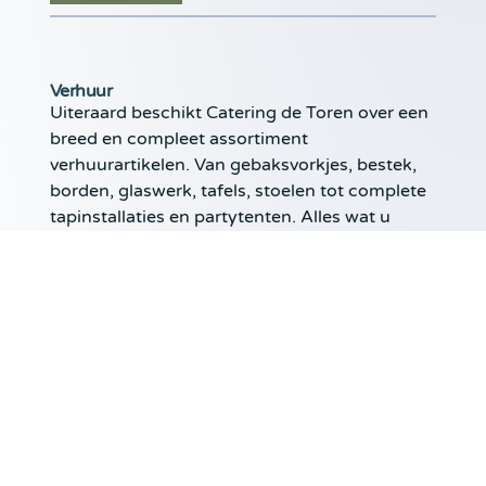
Verhuur
Uiteraard beschikt Catering de Toren over een
breed en compleet assortiment
verhuurartikelen. Van gebaksvorkjes, bestek,
borden, glaswerk, tafels, stoelen tot complete
tapinstallaties en partytenten. Alles wat u
nodig heeft kunnen wij leveren. Erg makkelijk,
want uw eigen servies en glaswerk kan in de
kast blijven staan en u hoeft niets bij de buren
te lenen. […]
LEES MEER