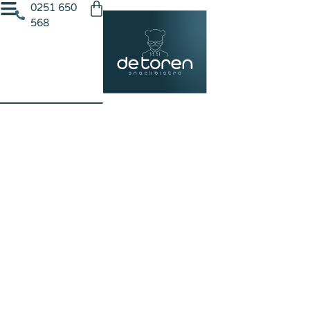
0251 650
568