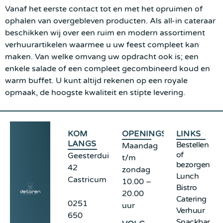
Vanaf het eerste contact tot en met het opruimen of
ophalen van overgebleven producten. Als all-in cateraar
beschikken wij over een ruim en modern assortiment
verhuurartikelen waarmee u uw feest compleet kan
maken. Van welke omvang uw opdracht ook is; een
enkele salade of een compleet gecombineerd koud en
warm buffet. U kunt altijd rekenen op een royale
opmaak, de hoogste kwaliteit en stipte levering.
KOM
OPENINGSTIJDEN
LINKS
LANGS
Bestellen
Maandag
of
Geesterduinweg
t/m
bezorgen
42
zondag
Lunch
Castricum
10.00 –
Bistro
20.00
Catering
0251
uur
Verhuur
650
Snackbar