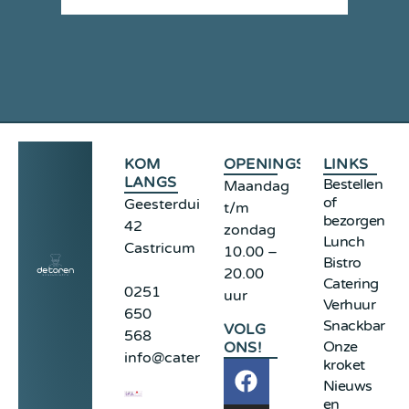
KOM
OPENINGSTIJDEN
LINKS
LANGS
Bestellen
Maandag
of
Geesterduinweg
t/m
bezorgen
42
zondag
Lunch
Castricum
10.00 –
Bistro
20.00
Catering
0251
uur
Verhuur
650
Snackbar
VOLG
568
Onze
ONS!
info@cateringdetoren.nl
kroket
Nieuws
en