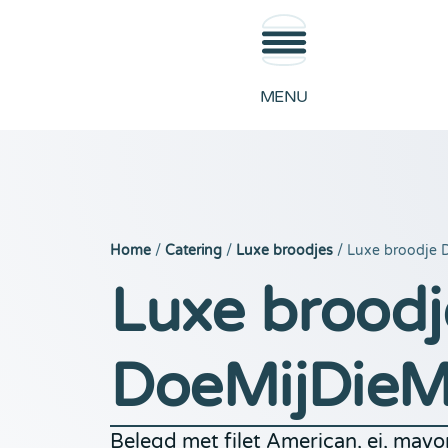
MENU
Home
/
Catering
/
Luxe broodjes
/ Luxe broodje 
Luxe broodj
DoeMijDieM
Belegd met filet American, ei, mayon