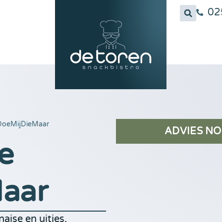
02
DoeMijDieMaar
ADVIES NO
e
aar
aise en uitjes.