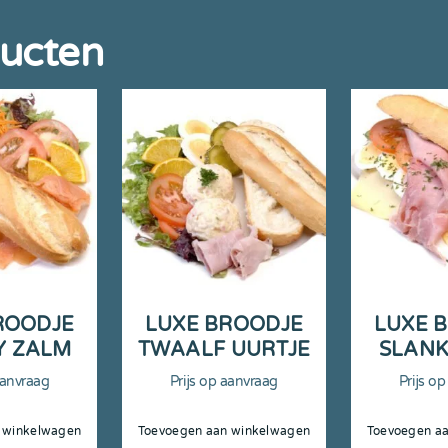
ducten
ROODJE
LUXE BROODJE
LUXE 
Y ZALM
TWAALF UURTJE
SLANK
aanvraag
Prijs op aanvraag
Prijs o
 winkelwagen
Toevoegen aan winkelwagen
Toevoegen a