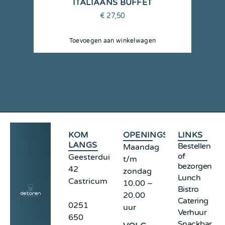
ITALIAANS BUFFET
€
27,50
Toevoegen aan winkelwagen
KOM
OPENINGSTIJDEN
LINKS
LANGS
Bestellen
Maandag
of
Geesterduinweg
t/m
bezorgen
42
zondag
Lunch
Castricum
10.00 –
Bistro
20.00
Catering
0251
uur
Verhuur
650
Snackbar