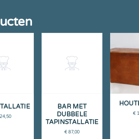
ducten
HOUT
TALLATIE
BAR MET
DUBBELE
€
1
24,50
TAPINSTALLATIE
€
87,00