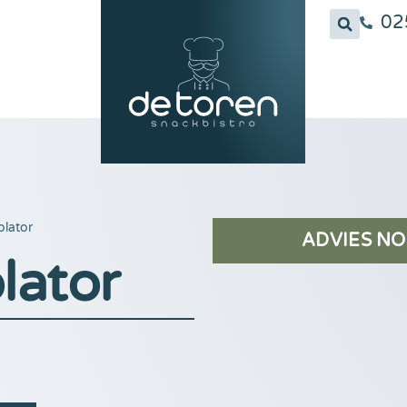
02
olator
ADVIES NO
lator