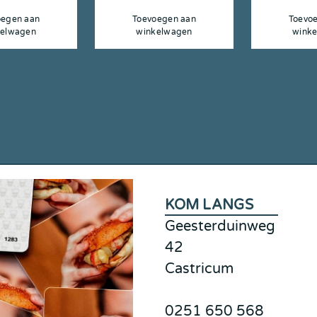
oegen aan
Toevoegen aan
Toevo
kelwagen
winkelwagen
wink
KOM LANGS
Geesterduinweg
42
Castricum
0251 650 568