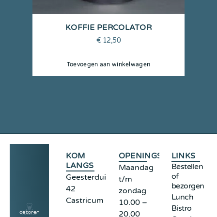
KOFFIE PERCOLATOR
€
12,50
Toevoegen aan winkelwagen
KOM
OPENINGSTIJDEN
LINKS
LANGS
Bestellen
Maandag
of
Geesterduinweg
t/m
bezorgen
42
zondag
Lunch
Castricum
10.00 –
Bistro
20.00