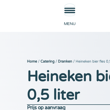
MENU
Home
/
Catering
/
Dranken
/ Heineken bier fles 0,5
Heineken bie
0,5 liter
Prijs op aanvraag