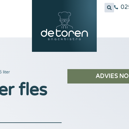
02
 liter
ADVIES NO
r fles