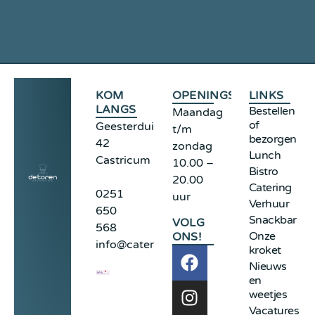
KOM
OPENINGSTIJDEN
LINKS
LANGS
Bestellen
Maandag
of
Geesterduinweg
t/m
bezorgen
42
zondag
Lunch
Castricum
10.00 –
Bistro
20.00
Catering
0251
uur
Verhuur
650
Snackbar
VOLG
568
Onze
ONS!
info@cateringdetoren.nl
kroket
Nieuws
en
weetjes
Vacatures