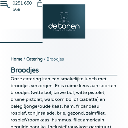
0251 650
568
Home
/
Catering
/ Broodjes
Broodjes
Onze catering kan een smakelijke lunch met
broodjes verzorgen. Er is ruime keus aan soorten
broodjes (witte bol, tarwe bol, witte pistolet,
bruine pistolet, waldkorn bol of ciabatta) en
beleg (jonge/oude kaas, ham, fricandeau,
rosbief, tonijnsalade, brie, gezond, zalmfilet,
rosbief/roomkaas, hummus, filet americain,
gegrilde paprika. Inclusief rauwkost garnituur).