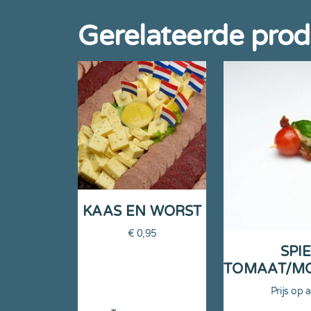
Gerelateerde pro
KAAS EN WORST
€
0,95
SPI
TOMAAT/M
Prijs op 