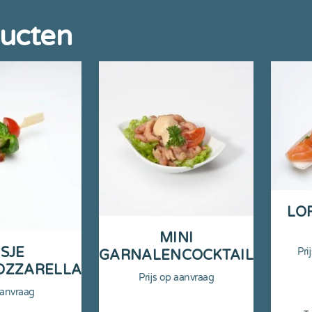
ducten
LO
MINI
ESJE
Pri
GARNALENCOCKTAIL
OZZARELLA
Prijs op aanvraag
aanvraag