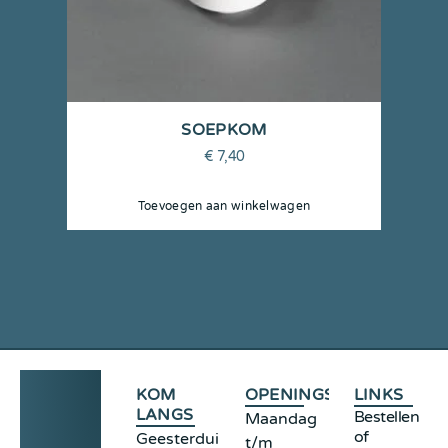
SOEPKOM
€
7,40
Toevoegen aan winkelwagen
KOM
OPENINGSTIJDEN
LINKS
LANGS
Bestellen
Maandag
of
Geesterduinweg
t/m