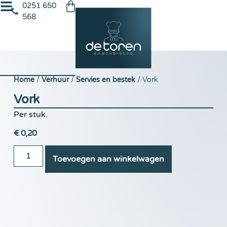
0251 650
568
Home
/
Verhuur
/
Servies en bestek
/ Vork
Vork
Per stuk.
€
0,20
Toevoegen aan winkelwagen