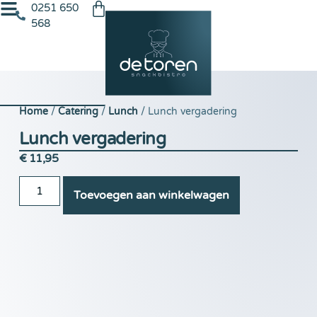
0251 650
568
Home
/
Catering
/
Lunch
/ Lunch vergadering
Lunch vergadering
€
11,95
Toevoegen aan winkelwagen