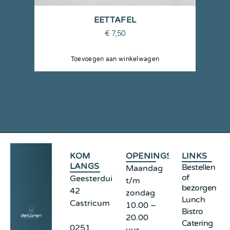
EETTAFEL
€
7,50
Toevoegen aan winkelwagen
KOM
OPENINGSTIJDEN
LINKS
LANGS
Bestellen
Maandag
of
Geesterduinweg
t/m
bezorgen
42
zondag
Lunch
Castricum
10.00 –
Bistro
20.00
Catering
0251
uur